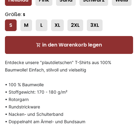
Größe:
S
S
M
L
XL
2XL
3XL
in den Warenkorb legen
shopping_cart
Entdecke unsere "plautdietschen" T-Shirts aus 100%
Baumwolle! Einfach, stilvoll und vielseitig
• 100 % Baumwolle
• Stoffgewicht: 170 - 180 g/m²
• Rotorgarn
• Rundstrickware
• Nacken- und Schulterband
• Doppelnaht am Ärmel- und Bundsaum