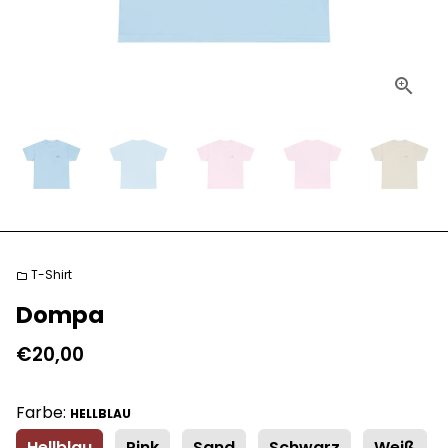
T-Shirt
folder
Dompa
€20,00
Farbe:
HELLBLAU
Hellblau
Pink
Sand
Schwarz
Weiß