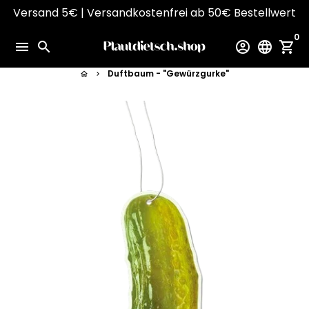
Direkt
Versand 5€ | Versandkostenfrei ab 50€ Bestellwert
zum
0
Inhalt
menu
search
account_circle
language
shopping_cart
Duftbaum - "Gewürzgurke"
home
keyboard_arrow_right