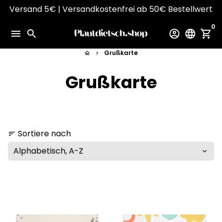
Direkt
Versand 5€ | Versandkostenfrei ab 50€ Bestellwert
zum
0
Inhalt
menu
search
account_circle
language
shopping_cart
Grußkarte
home
keyboard_arrow_right
Grußkarte
Sortiere nach
sort