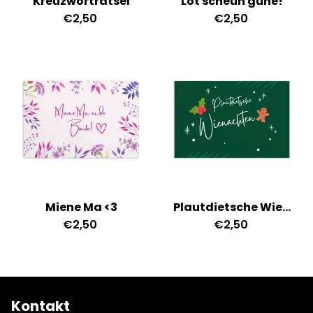
Kreuzworträtsel
Lot scheun gune!
€2,50
€2,50
Miene Ma <3
Plautdietsche Wienachten
€2,50
€2,50
Kontakt