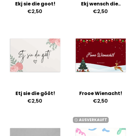
Ekj sie die goot!
Ekj wensch die..
€2,50
€2,50
Etj sie die gööt!
Frooe Wienacht!
€2,50
€2,50
AUSVERKAUFT
watch_later